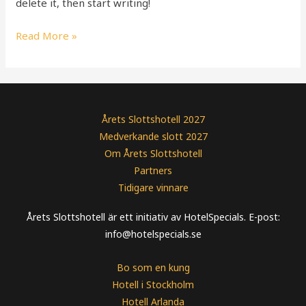
delete it, then start writing!
Read More »
Årets Slottshotell 2027
Medverkande slott 2027
Om Årets Slottshotell
Partners
Tidigare vinnare
Årets Slottshotell är ett initiativ av HotelSpecials. E-post:
info@hotelspecials.se
Bo som en kung
Hotell i Stockholm
Hotell Arlanda